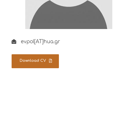
evpol[ΑΤ]hua.gr
Download CV