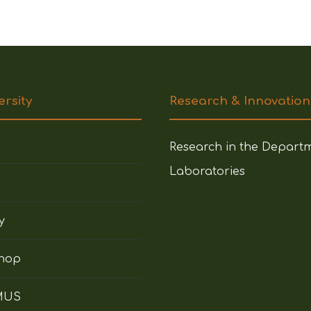
ersity
Research & Innovation
Research in the Depart
Laboratories
y
hop
MUS