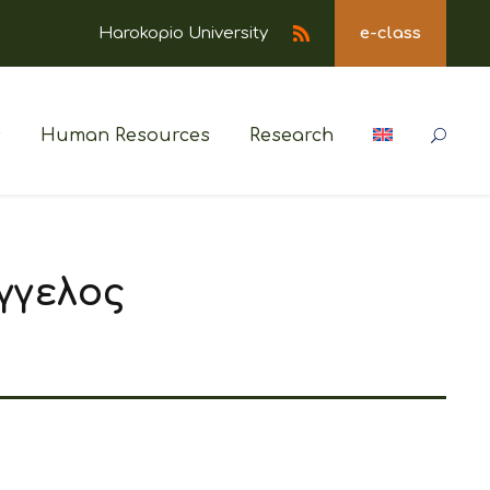
Harokopio University
e-class
s
Human Resources
Research
γγελος