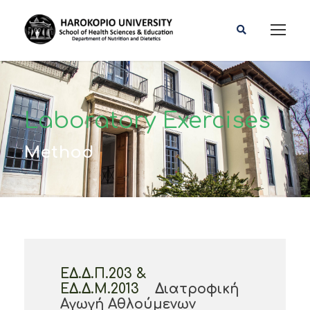
Laboratory Exercises
Method
ΕΔ.Δ.Π.203 &
ΕΔ.Δ.Μ.2013
Διατροφική
Αγωγή Αθλούμενων