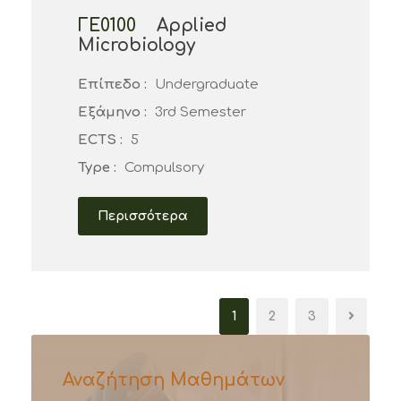
ΓΕ0100
Applied
Microbiology
Επίπεδο :
Undergraduate
Εξάμηνο :
3rd Semester
ECTS :
5
Type :
Compulsory
Περισσότερα
1
2
3
Αναζήτηση Μαθημάτων