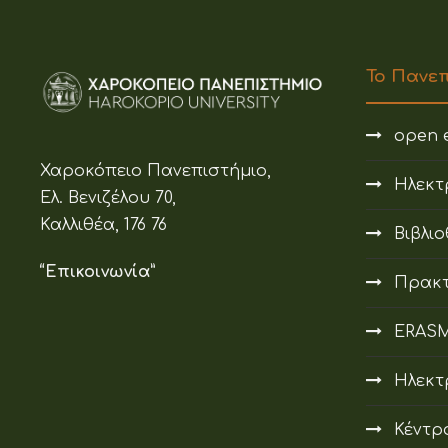
Το Πανε
open e
Χαροκόπειο Πανεπιστήμιο,
Ηλεκτ
Ελ. Βενιζέλου 70,
Καλλιθέα, 176 76
Βιβλι
“Επικοινωνία”
Πρακτ
ERAS
Ηλεκτ
Κέντρ