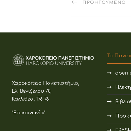
ΠΡΟΗΓΟΎΜΕΝΟ
Το Πανε
open e
Χαροκόπειο Πανεπιστήμιο,
Ηλεκτ
Ελ. Βενιζέλου 70,
Καλλιθέα, 176 76
Βιβλι
“Επικοινωνία”
Πρακτ
ERAS