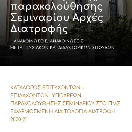
παρακολούθησης
Σεμιναρίου Αρχές
Διατροφής
ΑΝΑΚΟΙΝΏΣΕΙΣ
,
ΑΝΑΚΟΙΝΏΣΕΙΣ
ΜΕΤΑΠΤΥΧΙΑΚΏΝ ΚΑΙ ΔΙΔΑΚΤΟΡΙΚΏΝ ΣΠΟΥΔΏΝ
ΚΑΤΑΛΟΓΟΣ ΕΠΙΤΥΧΟΝΤΩΝ –
ΕΠΙΛΑΧΟΝΤΩΝ -ΥΠΟΧΡΕΩΝ
ΠΑΡΑΚΟΛΟΥΘΗΣΗΣ ΣΕΜΙΝΑΡΙΟΥ ΣΤΟ ΠΜΣ
ΕΦΑΡΜΟΣΜΕΝΗ ΔΙΑΙΤΟΛΟΓΙΑ-ΔΙΑΤΡΟΦΗ
2020-21