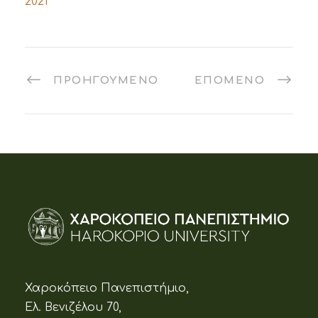
2021
ΠΡΟΗΓΟΎΜΕΝΟ
ΕΠΌΜΕΝΟ
Χαροκόπειο Πανεπιστήμιο,
Ελ. Βενιζέλου 70,