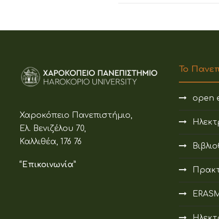
Το Πανε
open e
Χαροκόπειο Πανεπιστήμιο,
Ηλεκτ
Ελ. Βενιζέλου 70,
Καλλιθέα, 176 76
Βιβλι
“Επικοινωνία”
Πρακτ
ERAS
Ηλεκτ