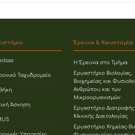
πιστήμιο
Έρευνα & Καινοτομία
class
Η Έρευνα στο Τμήμα
Εργαστήριο Βιολογίας,
ρονικό Ταχυδρομείο
Βιοχημείας και Φυσιολο
Ανθρώπου και των
οθήκη
Μικροοργανισμών
ική Άσκηση
Εργαστήριο Διατροφής
Κλινικής Διαιτολογίας
MUS
Εργαστήριο Χημείας-Βι
ρονικές Υπηρεσίες
Φυσικοχημείας τροφίμ