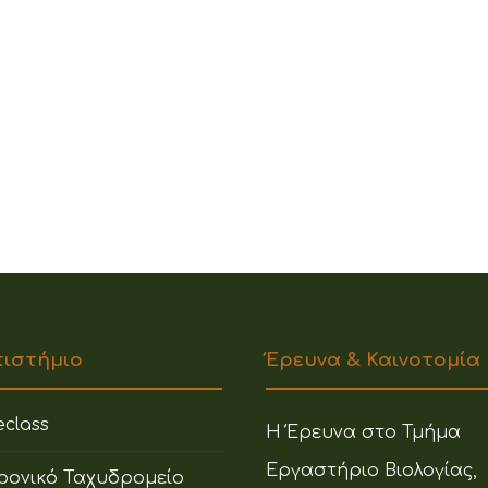
πιστήμιο
Έρευνα & Καινοτομία
class
Η Έρευνα στο Τμήμα
Εργαστήριο Βιολογίας,
ρονικό Ταχυδρομείο