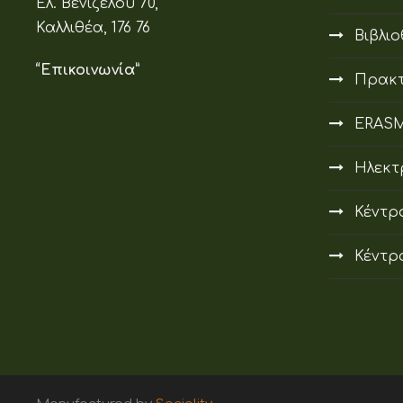
Ελ. Βενιζέλου 70,
Καλλιθέα, 176 76
Βιβλι
“Επικοινωνία”
Πρακτ
ERAS
Ηλεκτ
Κέντρ
Κέντρ