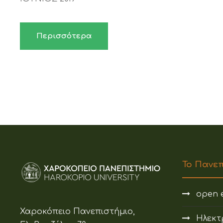
Περισσότερα
Το Πανε
open e
Χαροκόπειο Πανεπιστήμιο,
Ηλεκτ