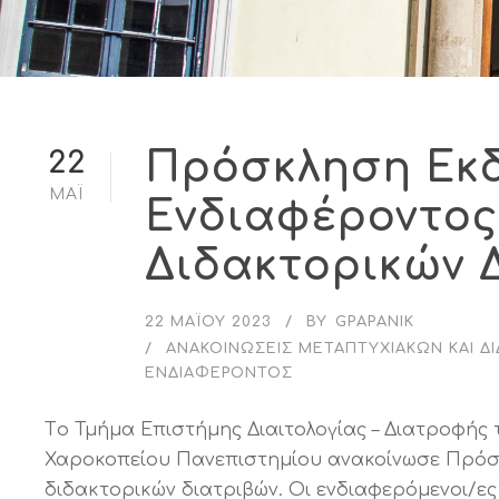
Πρόσκληση Εκ
22
ΜΆΙ
Ενδιαφέροντος
Διδακτορικών 
22 ΜΑΪ́ΟΥ 2023
BY
GPAPANIK
ΑΝΑΚΟΙΝΏΣΕΙΣ ΜΕΤΑΠΤΥΧΙΑΚΏΝ ΚΑΙ Δ
ΕΝΔΙΑΦΈΡΟΝΤΟΣ
Tο Τμήμα Επιστήμης Διαιτολογίας – Διατροφής 
Χαροκοπείου Πανεπιστημίου ανακοίνωσε Πρόσ
διδακτορικών διατριβών. Οι ενδιαφερόμενοι/ες