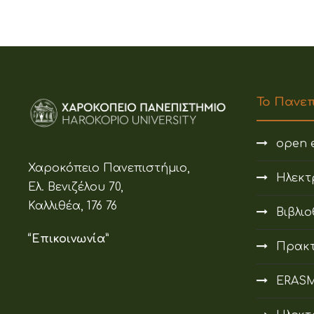
Το Πανε
open e
Χαροκόπειο Πανεπιστήμιο,
Ηλεκτ
Ελ. Βενιζέλου 70,
Καλλιθέα, 176 76
Βιβλι
“Επικοινωνία”
Πρακτ
ERAS