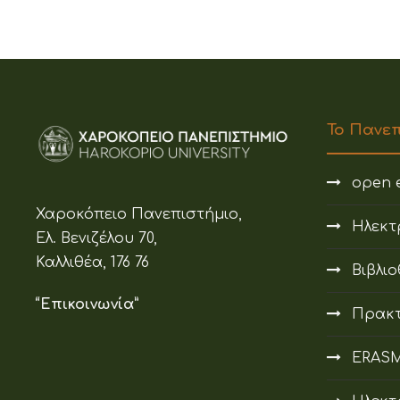
Το Πανε
open e
Χαροκόπειο Πανεπιστήμιο,
Ηλεκτ
Ελ. Βενιζέλου 70,
Καλλιθέα, 176 76
Βιβλι
“Επικοινωνία”
Πρακτ
ERAS