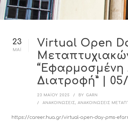
Virtual Open D
23
ΜΆΙ
Μεταπτυχιακώ
“Εφαρμοσμένη Δ
Διατροφή” | 05
23 ΜΑΪ́ΟΥ 2025
BY
GARN
ΑΝΑΚΟΙΝΏΣΕΙΣ
,
ΑΝΑΚΟΙΝΏΣΕΙΣ ΜΕΤΑΠ
https://career.hua.gr/virtual-open-day-pms-efarm