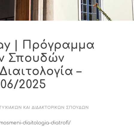
ay | Πρόγραμμα
ν Σπουδών
ιαιτολογία –
/06/2025
ΤΥΧΙΑΚΏΝ ΚΑΙ ΔΙΔΑΚΤΟΡΙΚΏΝ ΣΠΟΥΔΏΝ
osmeni-diaitologia-diatrofi/