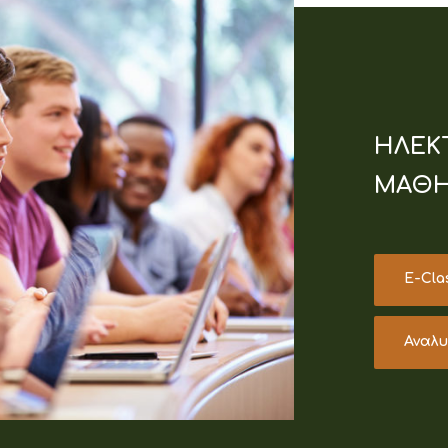
ΗΛΕΚ
ΜΑΘΗ
E-Cla
Αναλ