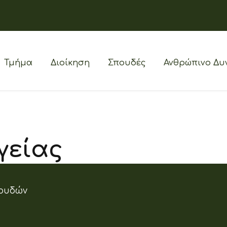
Τμήμα
Διοίκηση
Σπουδές
Ανθρώπινο Δυ
γείας
ουδών