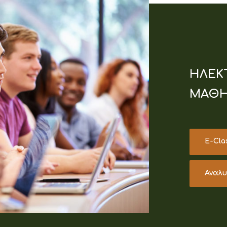
ΗΛΕΚ
ΜΑΘΗ
E-Cla
Αναλ