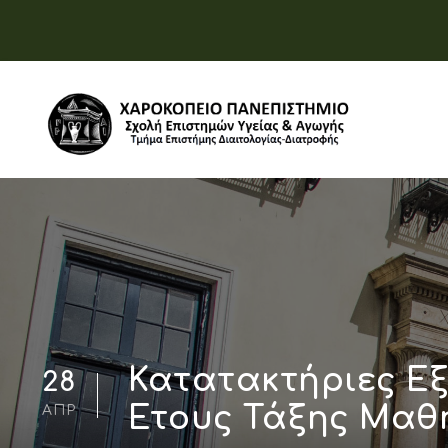
Κατατακτήριες Εξε
28
Έτους Τάξης Μαθη
ΑΠΡ