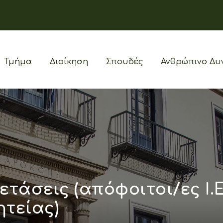
Τμήμα
Διοίκηση
Σπουδές
Ανθρώπινο Δυ
τάσεις (απόφοιτοι/ες Ι.Ε
τείας)