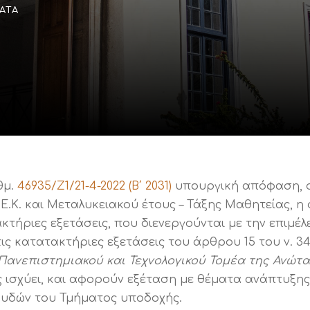
ΑΤΑ
θμ.
46935/Ζ1/21-4-2022 (Β΄ 2031)
υπουργική απόφαση, ο
Ε.Κ. και Μεταλυκειακού έτους – Τάξης Μαθητείας, η 
τήριες εξετάσεις, που διενεργούνται με την επιμέλει
τις κατατακτήριες εξετάσεις του άρθρου 15 του ν. 340
Πανεπιστημιακού και Τεχνολογικού Τομέα της Ανώτ
ς ισχύει, και αφορούν εξέταση με θέματα ανάπτυξης
υδών του Τμήματος υποδοχής.