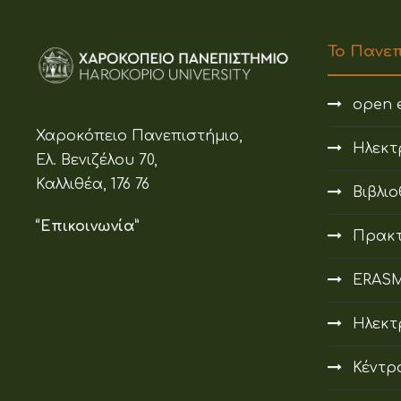
Το Πανε
open e
Χαροκόπειο Πανεπιστήμιο,
Ηλεκτ
Ελ. Βενιζέλου 70,
Καλλιθέα, 176 76
Βιβλι
“Επικοινωνία”
Πρακτ
ERAS
Ηλεκτ
Κέντρ