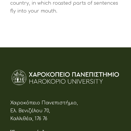
country, in which roasted parts of sentences
fly into your mouth.
Χαροκόπειο Πανεπιστήμιο,
Ελ. Βενιζέλου 70,
Καλλιθέα, 176 76