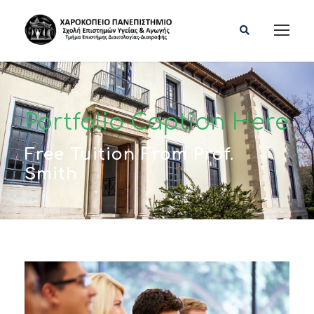
Portfolio Caption Here
Free Tuition From Prof.
Smith