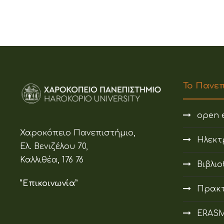
Το Πανε
open e
Χαροκόπειο Πανεπιστήμιο,
Ηλεκτ
Ελ. Βενιζέλου 70,
Καλλιθέα, 176 76
Βιβλι
“Επικοινωνία”
Πρακτ
ERAS