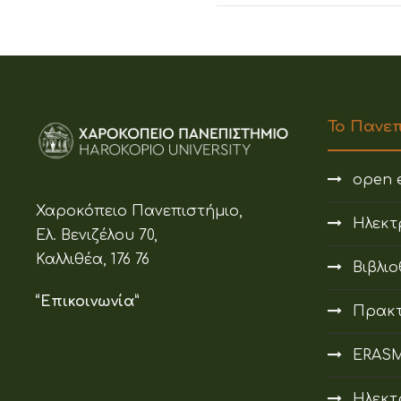
Το Πανε
open e
Χαροκόπειο Πανεπιστήμιο,
Ηλεκτ
Ελ. Βενιζέλου 70,
Καλλιθέα, 176 76
Βιβλι
“Επικοινωνία”
Πρακτ
ERAS
Ηλεκτ