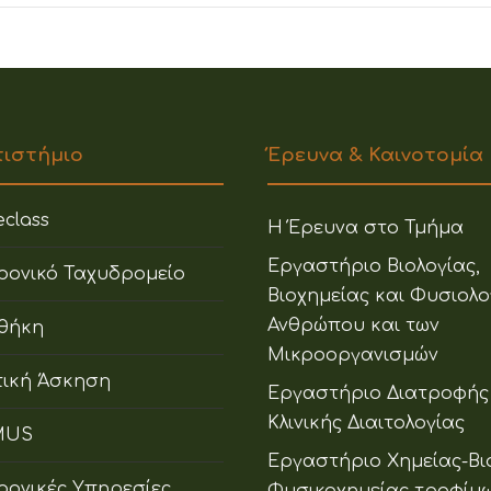
πιστήμιο
Έρευνα & Καινοτομία
class
Η Έρευνα στο Τμήμα
Εργαστήριο Βιολογίας,
ρονικό Ταχυδρομείο
Βιοχημείας και Φυσιολο
Ανθρώπου και των
οθήκη
Μικροοργανισμών
ική Άσκηση
Εργαστήριο Διατροφής
Κλινικής Διαιτολογίας
MUS
Εργαστήριο Χημείας-Βι
ρονικές Υπηρεσίες
Φυσικοχημείας τροφίμ