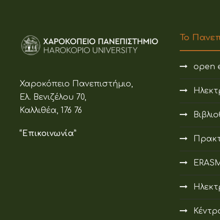
Το Πανε
open e
Χαροκόπειο Πανεπιστήμιο,
Ηλεκτ
Ελ. Βενιζέλου 70,
Καλλιθέα, 176 76
Βιβλι
“Επικοινωνία”
Πρακτ
ERAS
Ηλεκτ
Κέντρ