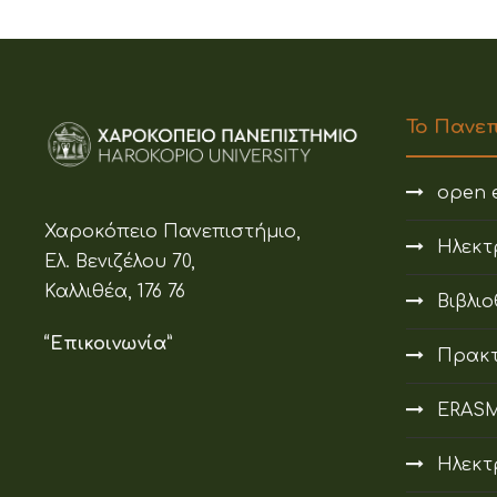
Το Πανε
open e
Χαροκόπειο Πανεπιστήμιο,
Ηλεκτ
Ελ. Βενιζέλου 70,
Καλλιθέα, 176 76
Βιβλι
“Επικοινωνία”
Πρακτ
ERAS
Ηλεκτ