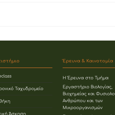
πιστήμιο
Έρευνα & Καινοτομία
class
Η Έρευνα στο Τμήμα
Εργαστήριο Βιολογίας,
ρονικό Ταχυδρομείο
Βιοχημείας και Φυσιολο
Ανθρώπου και των
οθήκη
Μικροοργανισμών
ική Άσκηση