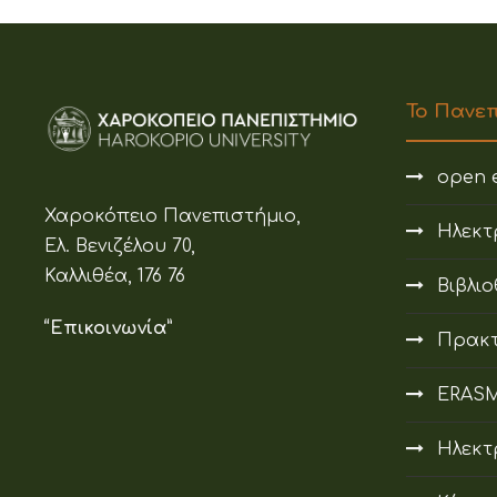
Το Πανε
open e
Χαροκόπειο Πανεπιστήμιο,
Ηλεκτ
Ελ. Βενιζέλου 70,
Καλλιθέα, 176 76
Βιβλι
“Επικοινωνία”
Πρακτ
ERAS
Ηλεκτ