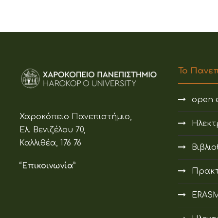
Το Πανε
open e
Χαροκόπειο Πανεπιστήμιο,
Ηλεκτ
Ελ. Βενιζέλου 70,
Καλλιθέα, 176 76
Βιβλι
“Επικοινωνία”
Πρακτ
ERAS