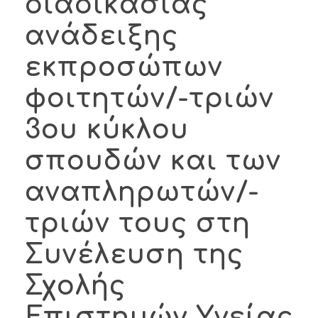
διαδικασίας
ανάδειξης
εκπροσώπων
φοιτητών/-τριών
3ου κύκλου
σπουδών και των
αναπληρωτών/-
τριών τους στη
Συνέλευση της
Σχολής
Επιστημών Υγείας