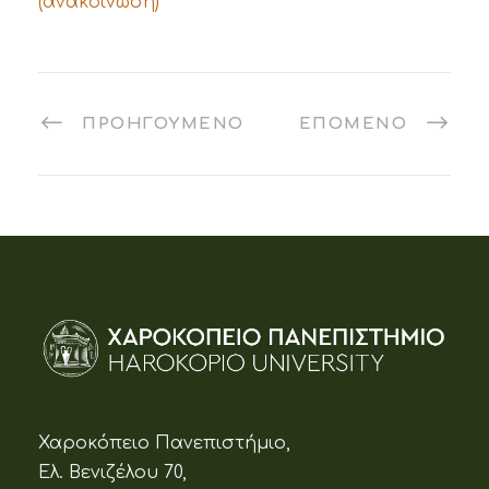
(ανακοίνωση)
ΠΡΟΗΓΟΎΜΕΝΟ
ΕΠΌΜΕΝΟ
Χαροκόπειο Πανεπιστήμιο,
Ελ. Βενιζέλου 70,