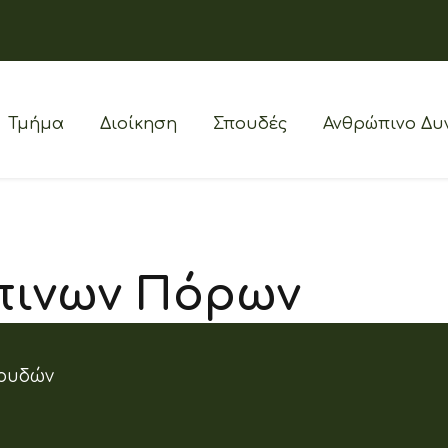
Τμήμα
Διοίκηση
Σπουδές
Ανθρώπινο Δυ
πινων Πόρων
ουδών