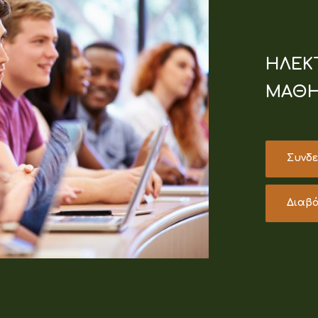
ΗΛΕΚ
ΜΑΘΗ
Συνδε
Διαβ