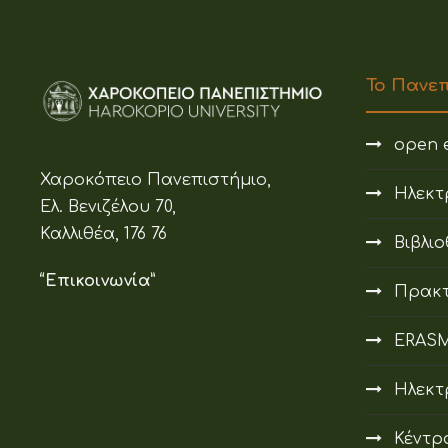
Το Πανε
open e
Χαροκόπειο Πανεπιστήμιο,
Ηλεκτ
Ελ. Βενιζέλου 70,
Καλλιθέα, 176 76
Βιβλι
“Επικοινωνία”
Πρακτ
ERAS
Ηλεκτ
Κέντρ