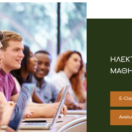
ΗΛΕΚ
ΜΑΘΗ
E-Cla
Αναλ