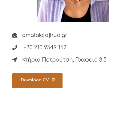
amatala[a]hua.gr
+30 210 9549 152
Κτήριο Πετρούτση, Γραφείο 3.5
Download CV