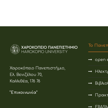
Το Πανε
open e
Χαροκόπειο Πανεπιστήμιο,
Ηλεκτ
Ελ. Βενιζέλου 70,
Καλλιθέα, 176 76
Βιβλι
“Επικοινωνία”
Πρακτ
ERAS