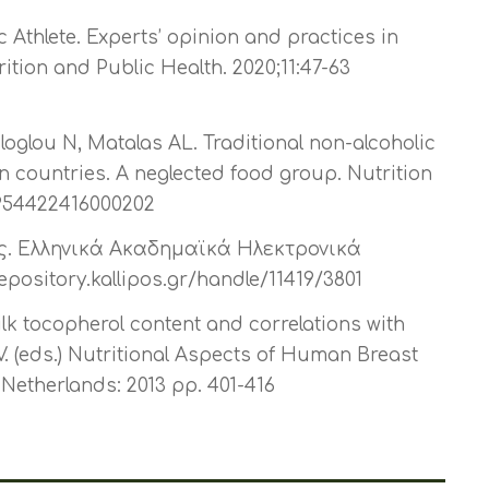
c Athlete. Experts’ opinion and practices in
rition and Public Health. 2020;11:47-63
loglou N, Matalas AL. Traditional non-alcoholic
countries. A neglected food group. Nutrition
S0954422416000202
ς. Ελληνικά Ακαδημαϊκά Ηλεκτρονικά
ository.kallipos.gr/handle/11419/3801
lk tocopherol content and correlations with
V. (eds.) Nutritional Aspects of Human Breast
Netherlands: 2013 pp. 401-416