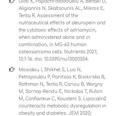
Gioti K, Papachristodoulou A, Benaki D,
Aligiannis N, Skaltsounis AL, Mikros E,
Tenta R. Assessment of the
nutraceutical effects of oleuropein and
the cytotoxic effects of adriamycin,
when administered alone and in
combination, in MG-63 human
osteosarcoma cells. Nutrients 2021;
13:1-16. doi: 10.3390/nu13020354.
Mosialou I, Shikhel S, Luo N,
Petropoulou P, Panitsas K, Bisikirska B,
Rothman N, Tenta R, Cariou B, Wargny
M, Sornay-Rendu E, Nickolas T, Rubin
M, Confavreux C, Kousteni S. Lipocalin2
counteracts metabolic dysregulation in
obesity and diabetes. JEM 2020;