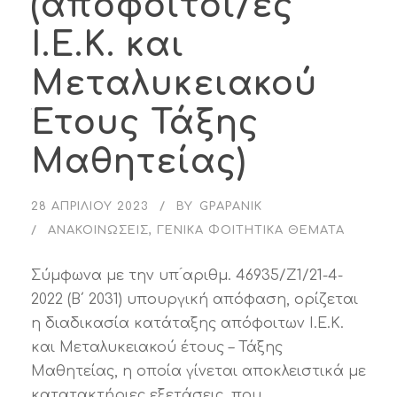
(απόφοιτοι/ες
Ι.Ε.Κ. και
Μεταλυκειακού
Έτους Τάξης
Μαθητείας)
28 ΑΠΡΙΛΊΟΥ 2023
BY
GPAPANIK
ΑΝΑΚΟΙΝΏΣΕΙΣ
,
ΓΕΝΙΚΆ ΦΟΙΤΗΤΙΚΆ ΘΈΜΑΤΑ
Σύμφωνα με την υπ ́αριθμ. 46935/Ζ1/21-4-
2022 (Β΄ 2031) υπουργική απόφαση, ορίζεται
η διαδικασία κατάταξης απόφοιτων Ι.Ε.Κ.
και Μεταλυκειακού έτους – Τάξης
Μαθητείας, η οποία γίνεται αποκλειστικά με
κατατακτήριες εξετάσεις, που