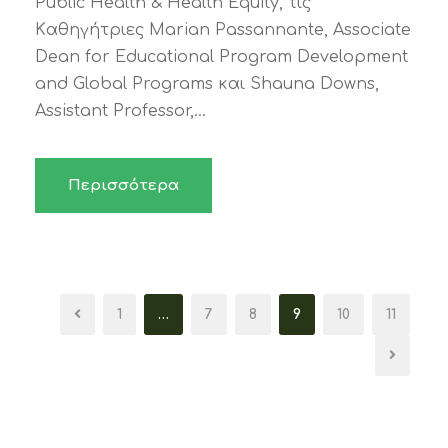
Public Health & Health Equity, τις
Kαθηγήτριες Marian Passannante, Associate
Dean for Educational Program Development
and Global Programs και Shauna Downs,
Assistant Professor,...
Περισσότερα
1
…
7
8
9
10
11