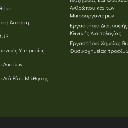
Βιοχημείας και Φυσιολο
Ανθρώπου και των
οθήκη
Μικροοργανισμών
ική Άσκηση
Εργαστήριο Διατροφής
Κλινικής Διαιτολογίας
MUS
Εργαστήριο Χημείας-Βι
ρονικές Υπηρεσίες
Φυσικοχημείας τροφίμ
ο Δικτύων
ο Διά Βίου Μάθησης