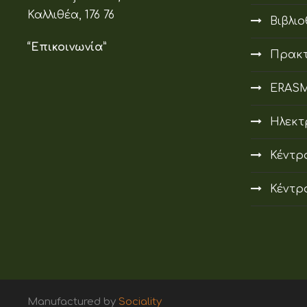
Καλλιθέα, 176 76
Βιβλι
“Επικοινωνία”
Πρακτ
ERAS
Ηλεκτ
Κέντρ
Κέντρ
Manufactured by
Sociality