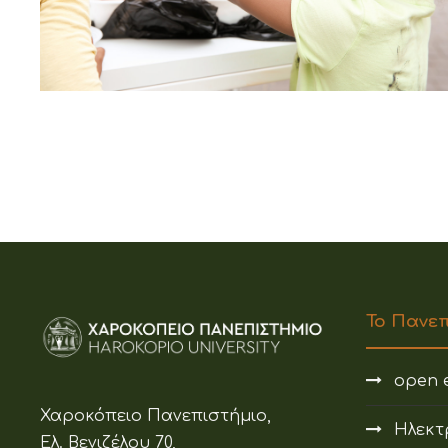
Το Πανε
open e
Χαροκόπειο Πανεπιστήμιο,
Ηλεκτ
Ελ. Βενιζέλου 70,