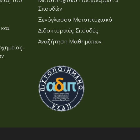
γίας του
Μεταπτυχιακά Προγράμματα
Σπουδών
Ξενόγλωσσα Μεταπτυχιακά
 και
Διδακτορικές Σπουδές
Αναζήτηση Μαθημάτων
οχημείας-
ων