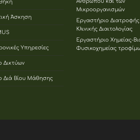
Ανθρώπου και των
οθήκη
Μικροοργανισμών
ική Άσκηση
Εργαστήριο Διατροφής
Κλινικής Διαιτολογίας
MUS
Εργαστήριο Χημείας-Βι
ρονικές Υπηρεσίες
Φυσικοχημείας τροφίμ
ο Δικτύων
ο Διά Βίου Μάθησης