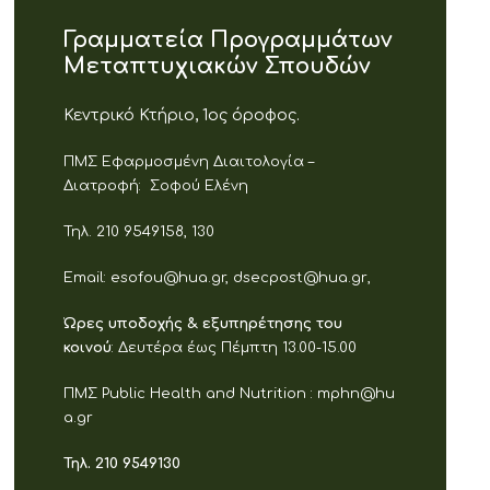
Γραμματεία Προγραμμάτων
Μεταπτυχιακών Σπουδών
Κεντρικό Κτήριο, 1ος όροφος.
ΠΜΣ Εφαρμοσμένη Διαιτολογία –
Διατροφή:
Σοφού Ελένη
Τηλ. 210 9549158, 130
Email:
esofou@hua.gr,
dsecpost
@
hua
.
gr
,
Ώρες υποδοχής & εξυπηρέτησης του
κοινού
: Δευτέρα έως Πέμπτη 13.00-15.00
ΠΜΣ
Public
Health
and
Nutrition
:
mphn@hu
a.gr
Τηλ. 210 9549130