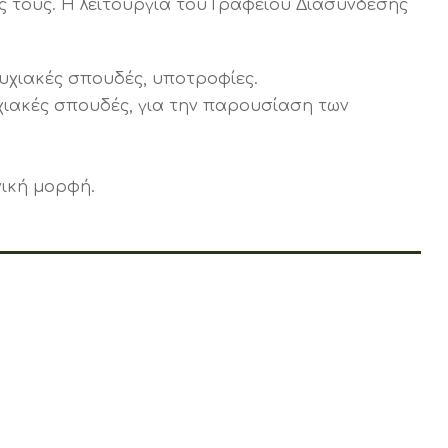
ς τους. Η λειτουργία του Γραφείου Διασύνδεσης
υχιακές σπουδές, υποτροφίες.
χιακές σπουδές, για την παρουσίαση των
νική μορφή.