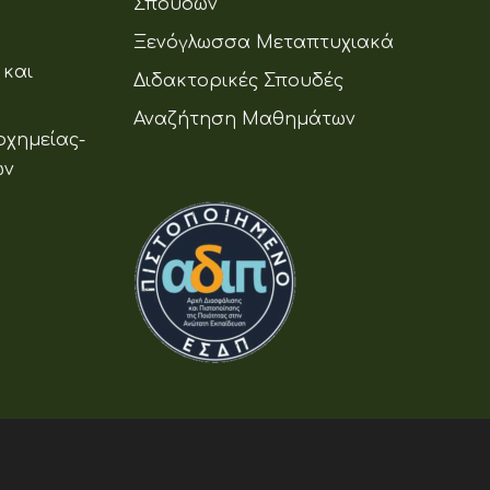
Σπουδών
Ξενόγλωσσα Μεταπτυχιακά
 και
Διδακτορικές Σπουδές
Αναζήτηση Μαθημάτων
οχημείας-
ων