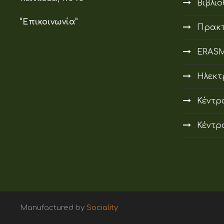
Βιβλι
“Επικοινωνία”
Πρακτ
ERAS
Ηλεκτ
Κέντρ
Κέντρ
Manufactured by
Sociality