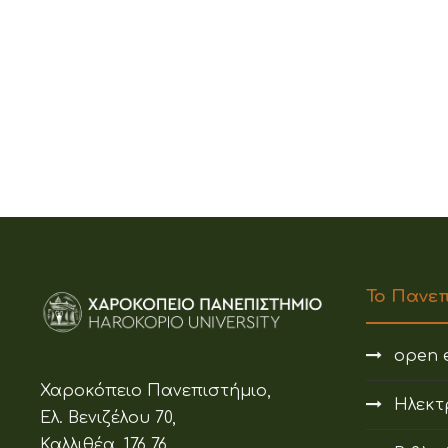
Το Πανε
open e
Χαροκόπειο Πανεπιστήμιο,
Ηλεκτ
Ελ. Βενιζέλου 70,
Καλλιθέα, 176 76