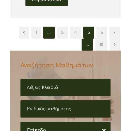
1
…
3
4
5
6
7
…
10
Αναζήτηση Μαθημάτων