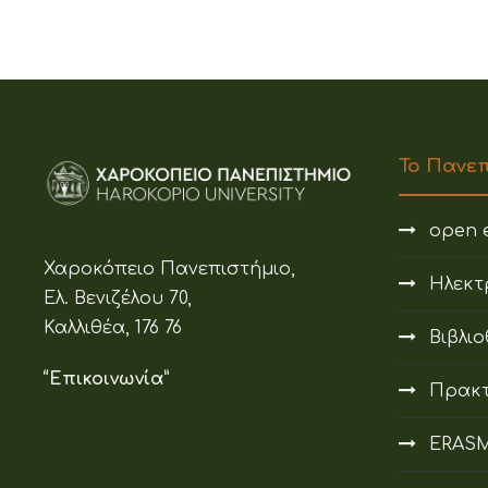
Το Πανε
open e
Χαροκόπειο Πανεπιστήμιο,
Ηλεκτ
Ελ. Βενιζέλου 70,
Καλλιθέα, 176 76
Βιβλι
“Επικοινωνία”
Πρακτ
ERAS